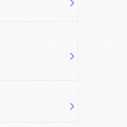
›
›
›