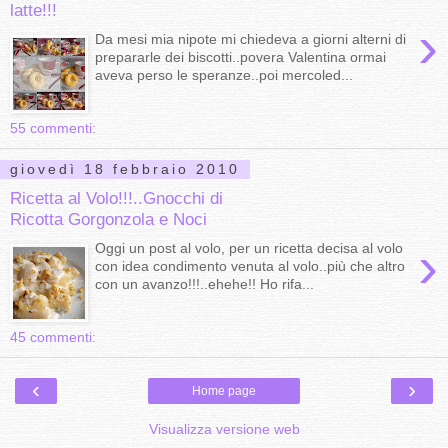
latte!!!
›
Da mesi mia nipote mi chiedeva a giorni alterni di
prepararle dei biscotti..povera Valentina ormai
aveva perso le speranze..poi mercoled...
55 commenti:
giovedì 18 febbraio 2010
Ricetta al Volo!!!..Gnocchi di
Ricotta Gorgonzola e Noci
›
Oggi un post al volo, per un ricetta decisa al volo
con idea condimento venuta al volo..più che altro
con un avanzo!!!..ehehe!! Ho rifa...
45 commenti:
‹
›
Home page
Visualizza versione web