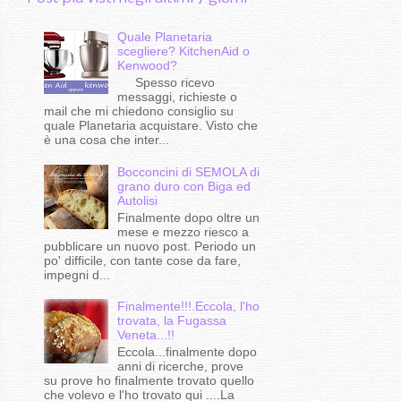
Quale Planetaria
scegliere? KitchenAid o
Kenwood?
Spesso ricevo
messaggi, richieste o
mail che mi chiedono consiglio su
quale Planetaria acquistare. Visto che
è una cosa che inter...
Bocconcini di SEMOLA di
grano duro con Biga ed
Autolisi
Finalmente dopo oltre un
mese e mezzo riesco a
pubblicare un nuovo post. Periodo un
po' difficile, con tante cose da fare,
impegni d...
Finalmente!!!.Eccola, l'ho
trovata, la Fugassa
Veneta...!!
Eccola...finalmente dopo
anni di ricerche, prove
su prove ho finalmente trovato quello
che volevo e l'ho trovato qui ....La