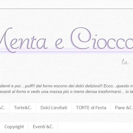
enti e poi....puff!! dal forno escono dei dolci deliziosi!! Ecco...questo m
 davanti al forno e vedo una massa più o meno densa trasformarsi... io la
&C.
Torte&C.
Dolci Lievitati
TORTE di Festa
Pane &C
Copyright
Eventi &C.