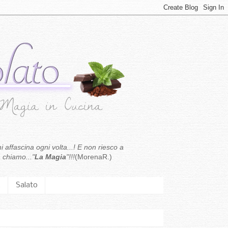
i affascina ogni volta...! E non riesco a
 chiamo..."
La Magia
"!!!
(MorenaR.)
.
Salato