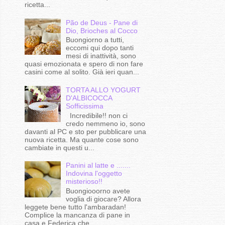
ricetta...
Pão de Deus - Pane di
Dio, Brioches al Cocco
Buongiorno a tutti,
eccomi qui dopo tanti
mesi di inattività, sono
quasi emozionata e spero di non fare
casini come al solito. Già ieri quan...
TORTA ALLO YOGURT
D'ALBICOCCA
Sofficissima
Incredibile!! non ci
credo nemmeno io, sono
davanti al PC e sto per pubblicare una
nuova ricetta. Ma quante cose sono
cambiate in questi u...
Panini al latte e .......
Indovina l'oggetto
misterioso!!
Buongiooorno avete
voglia di giocare? Allora
leggete bene tutto l'ambaradan!
Complice la mancanza di pane in
casa e Federica che...